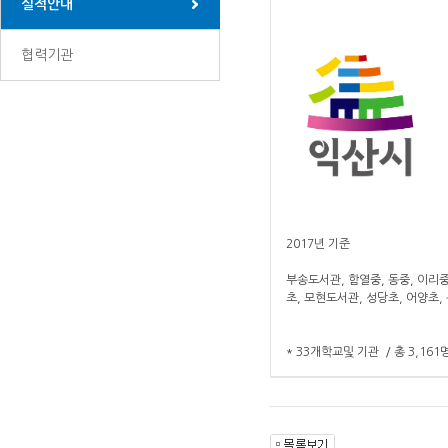
실적안내
협력기관
2017년 기준
부송도서관, 함열중, 동중, 이리중
초, 모현도서관, 성당초, 어양초,
* 33개학교및 기관 / 총 3,161