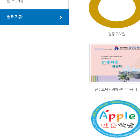
실적안내
협력기관
원광모자원
전주교욱지원청-전주다움배..